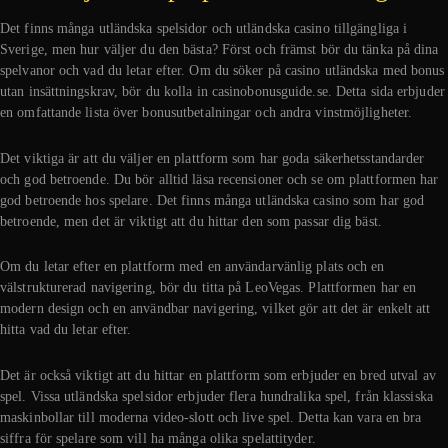
Det finns många utländska spelsidor och utländska casino tillgängliga i
Sverige, men hur väljer du den bästa? Först och främst bör du tänka på dina
spelvanor och vad du letar efter. Om du söker på casino utländska med bonus
utan insättningskrav, bör du kolla in casinobonusguide.se. Detta sida erbjuder
en omfattande lista över bonusutbetalningar och andra vinstmöjligheter.
Det viktiga är att du väljer en plattform som har goda säkerhetsstandarder
och god betroende. Du bör alltid läsa recensioner och se om plattformen har
god betroende hos spelare. Det finns många utländska casino som har god
betroende, men det är viktigt att du hittar den som passar dig bäst.
Om du letar efter en plattform med en användarvänlig plats och en
välstrukturerad navigering, bör du titta på LeoVegas. Plattformen har en
modern design och en användbar navigering, vilket gör att det är enkelt att
hitta vad du letar efter.
Det är också viktigt att du hittar en plattform som erbjuder en bred utval av
spel. Vissa utländska spelsidor erbjuder flera hundralika spel, från klassiska
maskinbollar till moderna video-slott och live spel. Detta kan vara en bra
siffra för spelare som vill ha många olika spelattityder.