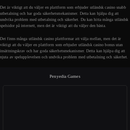
Det är viktigt att du väljer en plattform som erbjuder utländsk casino snabb
utbetalning och har goda säkerhetsmekanismer. Detta kan hjälpa dig att
undvika problem med utbetalning och säkerhet. Du kan hitta många utländsk
spelsidor på internett, men det är viktigt att du väljer den bästa.
Det finns många utländsk casino plattformar att välja mellan, men det är
viktigt att du väljer en plattform som erbjuder utländsk casino bonus utan
insättningskrav och har goda säkerhetsmekanismer. Detta kan hjälpa dig att
njuta av spelupplevelsen och undvika problem med utbetalning och säkerhet.
Penyedia Games