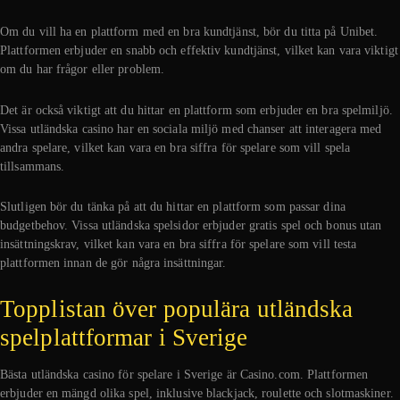
Om du vill ha en plattform med en bra kundtjänst, bör du titta på Unibet.
Plattformen erbjuder en snabb och effektiv kundtjänst, vilket kan vara viktigt
om du har frågor eller problem.
Det är också viktigt att du hittar en plattform som erbjuder en bra spelmiljö.
Vissa utländska casino har en sociala miljö med chanser att interagera med
andra spelare, vilket kan vara en bra siffra för spelare som vill spela
tillsammans.
Slutligen bör du tänka på att du hittar en plattform som passar dina
budgetbehov. Vissa utländska spelsidor erbjuder gratis spel och bonus utan
insättningskrav, vilket kan vara en bra siffra för spelare som vill testa
plattformen innan de gör några insättningar.
Topplistan över populära utländska
spelplattformar i Sverige
Bästa utländska casino för spelare i Sverige är Casino.com. Plattformen
erbjuder en mängd olika spel, inklusive blackjack, roulette och slotmaskiner.