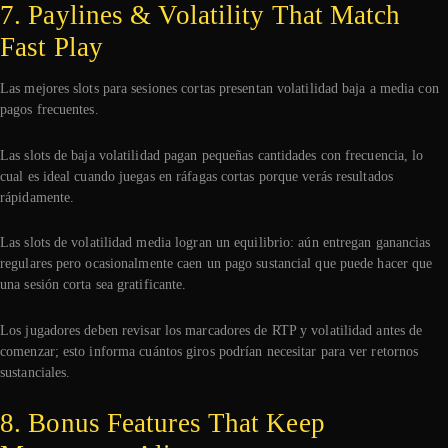
7. Paylines & Volatility That Match
Fast Play
Las mejores slots para sesiones cortas presentan volatilidad baja a media con
pagos frecuentes.
Las slots de baja volatilidad pagan pequeñas cantidades con frecuencia, lo
cual es ideal cuando juegas en ráfagas cortas porque verás resultados
rápidamente.
Las slots de volatilidad media logran un equilibrio: aún entregan ganancias
regulares pero ocasionalmente caen un pago sustancial que puede hacer que
una sesión corta sea gratificante.
Los jugadores deben revisar los marcadores de RTP y volatilidad antes de
comenzar; esto informa cuántos giros podrían necesitar para ver retornos
sustanciales.
8. Bonus Features That Keep