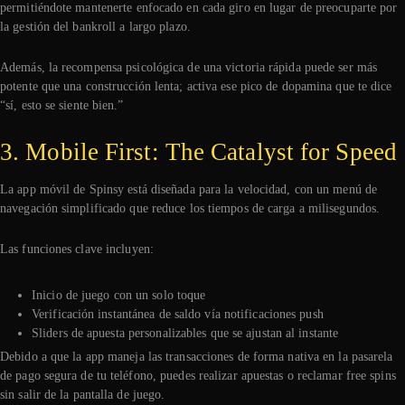
permitiéndote mantenerte enfocado en cada giro en lugar de preocuparte por
la gestión del bankroll a largo plazo.
Además, la recompensa psicológica de una victoria rápida puede ser más
potente que una construcción lenta; activa ese pico de dopamina que te dice
“sí, esto se siente bien.”
3. Mobile First: The Catalyst for Speed
La app móvil de Spinsy está diseñada para la velocidad, con un menú de
navegación simplificado que reduce los tiempos de carga a milisegundos.
Las funciones clave incluyen:
Inicio de juego con un solo toque
Verificación instantánea de saldo vía notificaciones push
Sliders de apuesta personalizables que se ajustan al instante
Debido a que la app maneja las transacciones de forma nativa en la pasarela
de pago segura de tu teléfono, puedes realizar apuestas o reclamar free spins
sin salir de la pantalla de juego.