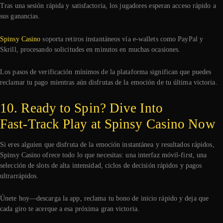
Tras una sesión rápida y satisfactoria, los jugadores esperan acceso rápido a
sus ganancias.
Spinsy Casino
soporta retiros instantáneos vía e-wallets como PayPal y
Skrill, procesando solicitudes en minutos en muchas ocasiones.
Los pasos de verificación mínimos de la plataforma significan que puedes
reclamar tu pago mientras aún disfrutas de la emoción de tu última victoria.
10. Ready to Spin? Dive Into
Fast‑Track Play at Spinsy Casino Now
Si eres alguien que disfruta de la emoción instantánea y resultados rápidos,
Spinsy Casino ofrece todo lo que necesitas: una interfaz móvil‑first, una
selección de slots de alta intensidad, ciclos de decisión rápidos y pagos
ultrarrápidos.
Únete hoy—descarga la app, reclama tu bono de inicio rápido y deja que
cada giro te acerque a esa próxima gran victoria.