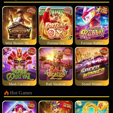
Wild Bounty Showdown
Fortune Ox
Fortune Rabbit
Mask Carnival
Bali Vacation
Speed Winner
Hot Games