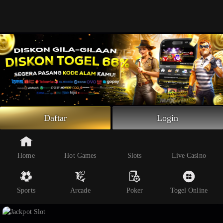
Beranda
Slot Online
Live Casino
Sportsbook
Arcade
Togel Online
Daftar
Login
Poker
Whatsapp
Home
Hot Games
Slots
Live Casino
Telegram
Sports
Arcade
Poker
Togel Online
Livechat