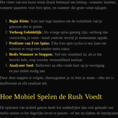
Het ritme van een korte sessie draait helemaal om timing—wanneer inzetten,
wanneer pauzeren voor free spins, en wanneer die grote winst najagen.
Begin Klein:
Start met lage inzetten om de volatiliteit van je
gekozen slot te peilen.
Verhoog Geleidelijk:
Als vroege spins gunstig zijn, verhoog dan
voorzichtig je inzet—houd controle terwijl je momentum oppakt.
Profiteer van Free Spins:
Elke free‑spin cyclus is een kans om
winsten te vergroten zonder extra risico.
Beslis Wanneer te Stoppen:
Stel een winstdoel in; als je dat
bereikt hebt, stop voordat vermoeidheid toeslaat.
Analyseer Snel:
Reflecteer na elke ronde kort op je voortgang
en pas indien nodig aan.
Door deze stappen te volgen, choreografeer je in feite je sessie—elke zet is
doelbewust en elk resultaat telt.
Hoe Mobiel Spelen de Rush Voedt
De opkomst van mobiel gamen heeft het makkelijker dan ooit gemaakt om
snelle sessies in het dagelijks leven te passen—of het nu tijdens de lunchpauze