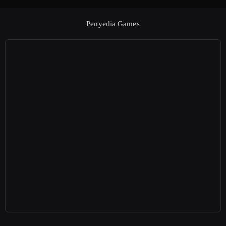
Penyedia Games