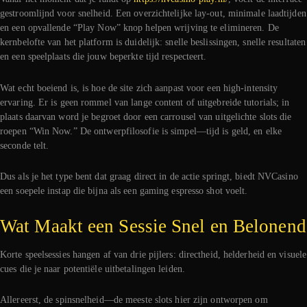
gestroomlijnd voor snelheid. Een overzichtelijke lay-out, minimale laadtijden
en een opvallende “Play Now” knop helpen wrijving te elimineren. De
kernbelofte van het platform is duidelijk: snelle beslissingen, snelle resultaten
en een speelplaats die jouw beperkte tijd respecteert.
Wat echt boeiend is, is hoe de site zich aanpast voor een high‑intensity
ervaring. Er is geen rommel van lange content of uitgebreide tutorials; in
plaats daarvan word je begroet door een carrousel van uitgelichte slots die
roepen “Win Now.” De ontwerpfilosofie is simpel—tijd is geld, en elke
seconde telt.
Dus als je het type bent dat graag direct in de actie springt, biedt NVCasino
een soepele instap die bijna als een gaming espresso shot voelt.
Wat Maakt een Sessie Snel en Belonend
Korte speelsessies hangen af van drie pijlers: directheid, helderheid en visuele
cues die je naar potentiële uitbetalingen leiden.
Allereerst, de spinsnelheid—de meeste slots hier zijn ontworpen om