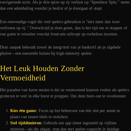
corrigerende actie. Als je drie spins op rij verliest op “Speedster Spin,” neem
dan een ademhaling voordat je beslist of je doorgaat of stopt.
Een eenvoudige regel die veel spelers gebruiken is “niet meer dan twee
verliezen op rij.” Overschrijd je deze grens, dan is het tijd om te stoppen of
van game te wisselen voordat frustratie uitloopt op roekeloos inzetten.
Deze aanpak behoudt zowel de integriteit van je bankroll als je algehele
plezier—een essentiële balans bij high‑intensity spelen.
Het Leuk Houden Zonder
Vermoeidheid
Het paradox van korte sessies is dat ze vermoeiend kunnen voelen als spelers
proberen te veel in elke burst te proppen. Om deze burn-out te voorkomen:
Kies één game:
Focus op het beheersen van één slot per sessie in
plaats van tussen titels te switchen.
Stel tijdslimieten:
Gebruik een app-timer ingesteld op vijftien
minuten—als die afgaat, stop dan met spelen ongeacht je huidige