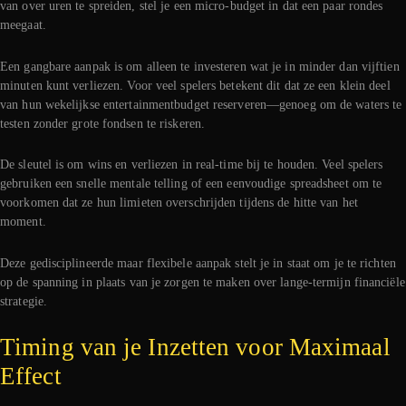
van over uren te spreiden, stel je een micro‑budget in dat een paar rondes
meegaat.
Een gangbare aanpak is om alleen te investeren wat je in minder dan vijftien
minuten kunt verliezen. Voor veel spelers betekent dit dat ze een klein deel
van hun wekelijkse entertainmentbudget reserveren—genoeg om de waters te
testen zonder grote fondsen te riskeren.
De sleutel is om wins en verliezen in real-time bij te houden. Veel spelers
gebruiken een snelle mentale telling of een eenvoudige spreadsheet om te
voorkomen dat ze hun limieten overschrijden tijdens de hitte van het
moment.
Deze gedisciplineerde maar flexibele aanpak stelt je in staat om je te richten
op de spanning in plaats van je zorgen te maken over lange-termijn financiële
strategie.
Timing van je Inzetten voor Maximaal
Effect