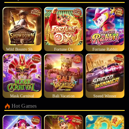
Wild Bounty Showdown
Fortune Ox
Fortune Rabbit
Mask Carnival
Bali Vacation
Speed Winner
Hot Games