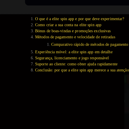
O que é a elite spin app e por que deve experimentar?
Como criar a sua conta na elite spin app
Bónus de boas‑vindas e promoções exclusivas
Métodos de pagamento e velocidade de retiradas
Comparativo rápido de métodos de pagamento
Experiência móvel: a elite spin app em detalhe
Segurança, licenciamento e jogo responsável
Suporte ao cliente: como obter ajuda rapidamente
Conclusão: por que a elite spin app merece a sua atenção