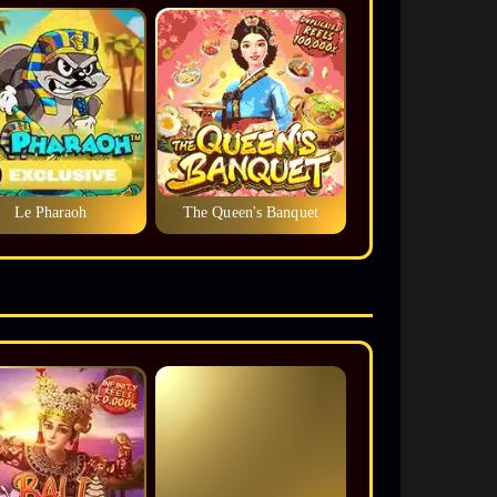
Le Pharaoh
The Queen's Banquet