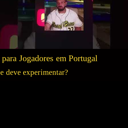
o para Jogadores em Portugal
que deve experimentar?