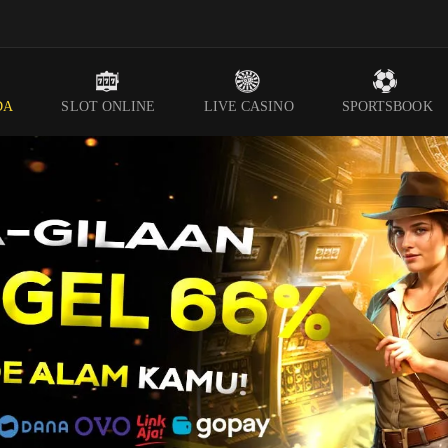
DA
SLOT ONLINE
LIVE CASINO
SPORTSBOOK