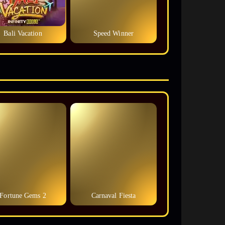
Bali Vacation
Speed Winner
Fortune Gems 2
Carnaval Fiesta